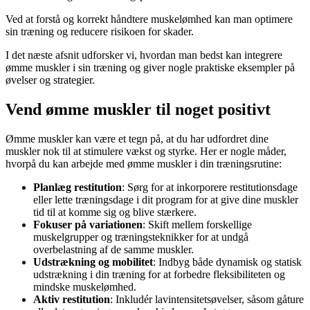
Ved at forstå og korrekt håndtere muskelømhed kan man optimere
sin træning og reducere risikoen for skader.
I det næste afsnit udforsker vi, hvordan man bedst kan integrere
ømme muskler i sin træning og giver nogle praktiske eksempler på
øvelser og strategier.
Vend ømme muskler til noget positivt
Ømme muskler kan være et tegn på, at du har udfordret dine
muskler nok til at stimulere vækst og styrke. Her er nogle måder,
hvorpå du kan arbejde med ømme muskler i din træningsrutine:
Planlæg restitution
: Sørg for at inkorporere restitutionsdage
eller lette træningsdage i dit program for at give dine muskler
tid til at komme sig og blive stærkere.
Fokuser på variationen
: Skift mellem forskellige
muskelgrupper og træningsteknikker for at undgå
overbelastning af de samme muskler.
Udstrækning og mobilitet
: Indbyg både dynamisk og statisk
udstrækning i din træning for at forbedre fleksibiliteten og
mindske muskelømhed.
Aktiv restitution
: Inkludér lavintensitetsøvelser, såsom gåture