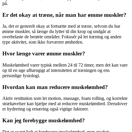
på.
Er det okay at træne, når man har ømme muskler?
Ja, det er generelt okay at fortsætte med at træne, selvom du har
ømme muskler, så længe du lytter til din krop og undgår at
overbelaste de berørte områder. Fokusér på let træning og anden
type aktivitet, som ikke forværrer ømheden.
Hvor længe varer ømme muskler?
Muskelømhed varer typisk mellem 24 til 72 timer, men det kan vare
op til en uge afhængigt af intensiteten af træningen og ens
personlige fysiologi.
Hvordan kan man reducere muskelømhed?
Aktiv restitution som let motion, massage, foam rolling, og korrekte
strækøvelser kan hjælpe med at reducere muskelømhed. Derudover
er hydrering og ernæring også vigtige faktorer.
Kan jeg forebygge muskelømhed?
Det er svært helt at forebygge muskelømhed, men gradvis