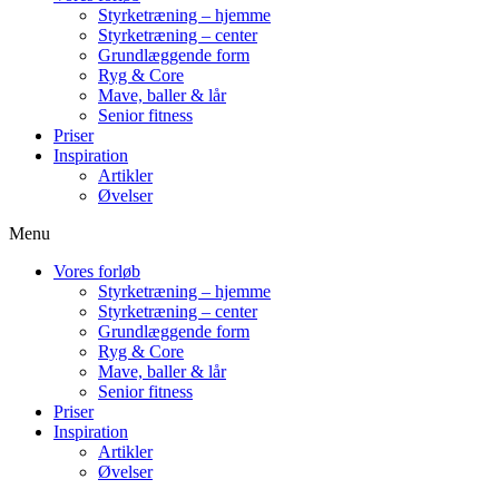
Styrketræning – hjemme
Styrketræning – center
Grundlæggende form
Ryg & Core
Mave, baller & lår
Senior fitness
Priser
Inspiration
Artikler
Øvelser
Menu
Vores forløb
Styrketræning – hjemme
Styrketræning – center
Grundlæggende form
Ryg & Core
Mave, baller & lår
Senior fitness
Priser
Inspiration
Artikler
Øvelser