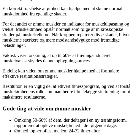
En korrekt forståelse af ømhed kan hjælpe med at skelne normal
muskelømhed fra egentlige skader.
For det andet er ømme muskler en indikator for muskeltilpasning og
vækst. Muskelømhed opstår normalt som følge af mikroskopiske
skader på muskelcellerne. Når kroppen reparerer disse skader, bliver
musklerne stærkere og mere modstandsdygtige mod fremtidige
belastninger.
Faktisk viser forskning, at op til 60% af træningsinduceret
muskelvækst skyldes denne opbygningsproces.
Endelig kan viden om ømme muskler hjælpe med at formulere
effektive restitutionsstrategier.
Restitution er en vigtig del af ethvert fitnessprogram, og ved at forstå
muskelømhedens rolle kan man bedre tilrettelægge sin træning for at
maksimere resultaterne.
Gode ting at vide om ømme muskler
Omkring 50-60% af dem, der deltager i en ny træningsform,
rapporterer at opleve muskelømhed i de følgende dage.
Ømhed topper oftest mellem 24-72 timer efter