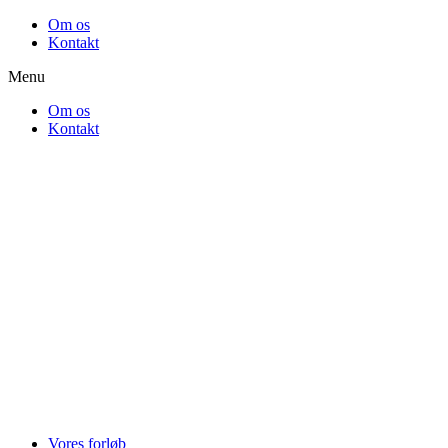
Videre
Om os
til
Kontakt
indhold
Menu
Om os
Kontakt
Vores forløb