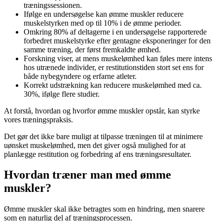
træningssessionen.
Ifølge en undersøgelse kan ømme muskler reducere
muskelstyrken med op til 10% i de ømme perioder.
Omkring 80% af deltagerne i en undersøgelse rapporterede
forbedret muskelstyrke efter gentagne eksponeringer for den
samme træning, der først fremkaldte ømhed.
Forskning viser, at mens muskelømhed kan føles mere intens
hos utrænede individer, er restitutionstiden stort set ens for
både nybegyndere og erfarne atleter.
Korrekt udstrækning kan reducere muskelømhed med ca.
30%, ifølge flere studier.
At forstå, hvordan og hvorfor ømme muskler opstår, kan styrke
vores træningspraksis.
Det gør det ikke bare muligt at tilpasse træningen til at minimere
uønsket muskelømhed, men det giver også mulighed for at
planlægge restitution og forbedring af ens træningsresultater.
Hvordan træner man med ømme
muskler?
Ømme muskler skal ikke betragtes som en hindring, men snarere
som en naturlig del af træningsprocessen.