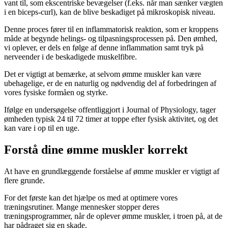
vant til, som ekscentriske bevægelser (f.eks. når man sænker vægten
i en biceps-curl), kan de blive beskadiget på mikroskopisk niveau.
Denne proces fører til en inflammatorisk reaktion, som er kroppens
måde at begynde helings- og tilpasningsprocessen på. Den ømhed,
vi oplever, er dels en følge af denne inflammation samt tryk på
nerveender i de beskadigede muskelfibre.
Det er vigtigt at bemærke, at selvom ømme muskler kan være
ubehagelige, er de en naturlig og nødvendig del af forbedringen af
vores fysiske formåen og styrke.
Ifølge en undersøgelse offentliggjort i Journal of Physiology, tager
ømheden typisk 24 til 72 timer at toppe efter fysisk aktivitet, og det
kan vare i op til en uge.
Forstå dine ømme muskler korrekt
At have en grundlæggende forståelse af ømme muskler er vigtigt af
flere grunde.
For det første kan det hjælpe os med at optimere vores
træningsrutiner. Mange mennesker stopper deres
træningsprogrammer, når de oplever ømme muskler, i troen på, at de
har pådraget sig en skade.