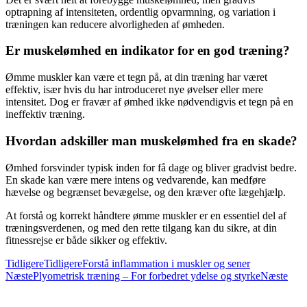
optrapning af intensiteten, ordentlig opvarmning, og variation i
træningen kan reducere alvorligheden af ømheden.
Er muskelømhed en indikator for en god træning?
Ømme muskler kan være et tegn på, at din træning har været
effektiv, især hvis du har introduceret nye øvelser eller mere
intensitet. Dog er fravær af ømhed ikke nødvendigvis et tegn på en
ineffektiv træning.
Hvordan adskiller man muskelømhed fra en skade?
Ømhed forsvinder typisk inden for få dage og bliver gradvist bedre.
En skade kan være mere intens og vedvarende, kan medføre
hævelse og begrænset bevægelse, og den kræver ofte lægehjælp.
At forstå og korrekt håndtere ømme muskler er en essentiel del af
træningsverdenen, og med den rette tilgang kan du sikre, at din
fitnessrejse er både sikker og effektiv.
Tidligere
Tidligere
Forstå inflammation i muskler og sener
Næste
Plyometrisk træning – For forbedret ydelse og styrke
Næste