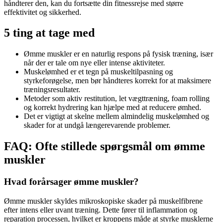
håndterer den, kan du fortsætte din fitnessrejse med større
effektivitet og sikkerhed.
5 ting at tage med
Ømme muskler er en naturlig respons på fysisk træning, især
når der er tale om nye eller intense aktiviteter.
Muskelømhed er et tegn på muskeltilpasning og
styrkeforøgelse, men bør håndteres korrekt for at maksimere
træningsresultater.
Metoder som aktiv restitution, let vægttræning, foam rolling
og korrekt hydrering kan hjælpe med at reducere ømhed.
Det er vigtigt at skelne mellem almindelig muskelømhed og
skader for at undgå længerevarende problemer.
FAQ: Ofte stillede spørgsmål om ømme
muskler
Hvad forårsager ømme muskler?
Ømme muskler skyldes mikroskopiske skader på muskelfibrene
efter intens eller uvant træning. Dette fører til inflammation og
reparation processen, hvilket er kroppens måde at styrke musklerne