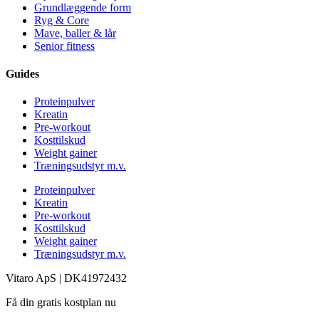
Grundlæggende form
Ryg & Core
Mave, baller & lår
Senior fitness
Guides
Proteinpulver
Kreatin
Pre-workout
Kosttilskud
Weight gainer
Træningsudstyr m.v.
Proteinpulver
Kreatin
Pre-workout
Kosttilskud
Weight gainer
Træningsudstyr m.v.
Vitaro ApS |
DK
41972432
Få din gratis kostplan nu