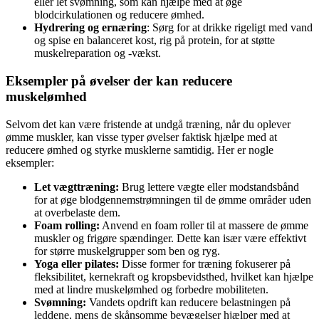
eller let svømning, som kan hjælpe med at øge
blodcirkulationen og reducere ømhed.
Hydrering og ernæring
: Sørg for at drikke rigeligt med vand
og spise en balanceret kost, rig på protein, for at støtte
muskelreparation og -vækst.
Eksempler på øvelser der kan reducere
muskelømhed
Selvom det kan være fristende at undgå træning, når du oplever
ømme muskler, kan visse typer øvelser faktisk hjælpe med at
reducere ømhed og styrke musklerne samtidig. Her er nogle
eksempler:
Let vægttræning:
Brug lettere vægte eller modstandsbånd
for at øge blodgennemstrømningen til de ømme områder uden
at overbelaste dem.
Foam rolling:
Anvend en foam roller til at massere de ømme
muskler og frigøre spændinger. Dette kan især være effektivt
for større muskelgrupper som ben og ryg.
Yoga eller pilates:
Disse former for træning fokuserer på
fleksibilitet, kernekraft og kropsbevidsthed, hvilket kan hjælpe
med at lindre muskelømhed og forbedre mobiliteten.
Svømning:
Vandets opdrift kan reducere belastningen på
leddene, mens de skånsomme bevægelser hjælper med at