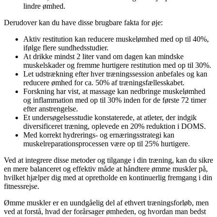
lindre ømhed.
Derudover kan du have disse brugbare fakta for øje:
Aktiv restitution kan reducere muskelømhed med op til 40%,
ifølge flere sundhedsstudier.
At drikke mindst 2 liter vand om dagen kan mindske
muskelskader og fremme hurtigere restitution med op til 30%.
Let udstrækning efter hver træningssession anbefales og kan
reducere ømhed for ca. 50% af træningsfællesskabet.
Forskning har vist, at massage kan nedbringe muskelømhed
og inflammation med op til 30% inden for de første 72 timer
efter anstrengelse.
Et undersøgelsesstudie konstaterede, at atleter, der indgik
diversificeret træning, oplevede en 20% reduktion i DOMS.
Med korrekt hydrerings- og ernæringsstrategi kan
muskelreparationsprocessen være op til 25% hurtigere.
Ved at integrere disse metoder og tilgange i din træning, kan du sikre
en mere balanceret og effektiv måde at håndtere ømme muskler på,
hvilket hjælper dig med at opretholde en kontinuerlig fremgang i din
fitnessrejse.
Ømme muskler er en uundgåelig del af ethvert træningsforløb, men
ved at forstå, hvad der forårsager ømheden, og hvordan man bedst