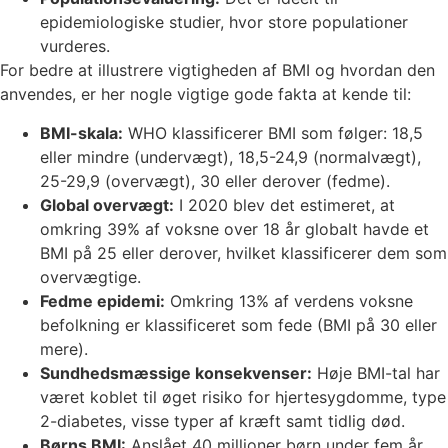
epidemiologiske studier, hvor store populationer
vurderes.
For bedre at illustrere vigtigheden af BMI og hvordan den
anvendes, er her nogle vigtige gode fakta at kende til:
BMI-skala:
WHO klassificerer BMI som følger: 18,5
eller mindre (undervægt), 18,5-24,9 (normalvægt),
25-29,9 (overvægt), 30 eller derover (fedme).
Global overvægt:
I 2020 blev det estimeret, at
omkring 39% af voksne over 18 år globalt havde et
BMI på 25 eller derover, hvilket klassificerer dem som
overvægtige.
Fedme epidemi:
Omkring 13% af verdens voksne
befolkning er klassificeret som fede (BMI på 30 eller
mere).
Sundhedsmæssige konsekvenser:
Høje BMI-tal har
været koblet til øget risiko for hjertesygdomme, type
2-diabetes, visse typer af kræft samt tidlig død.
Børns BMI:
Anslået 40 millioner børn under fem år