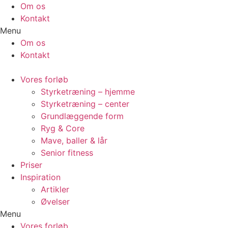
Videre
Om os
til
Kontakt
indhold
Menu
Om os
Kontakt
Vores forløb
Styrketræning – hjemme
Styrketræning – center
Grundlæggende form
Ryg & Core
Mave, baller & lår
Senior fitness
Priser
Inspiration
Artikler
Øvelser
Menu
Vores forløb