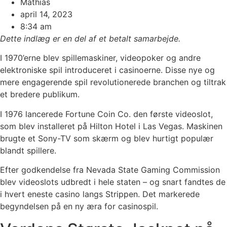
Mathias
april 14, 2023
8:34 am
Dette indlæg er en del af et betalt samarbejde.
I 1970’erne blev spillemaskiner, videopoker og andre
elektroniske spil introduceret i casinoerne. Disse nye og
mere engagerende spil revolutionerede branchen og tiltrak
et bredere publikum.
I 1976 lancerede Fortune Coin Co. den første videoslot,
som blev installeret på Hilton Hotel i Las Vegas. Maskinen
brugte et Sony-TV som skærm og blev hurtigt populær
blandt spillere.
Efter godkendelse fra Nevada State Gaming Commission
blev videoslots udbredt i hele staten – og snart fandtes de
i hvert eneste casino langs Strippen. Det markerede
begyndelsen på en ny æra for casinospil.