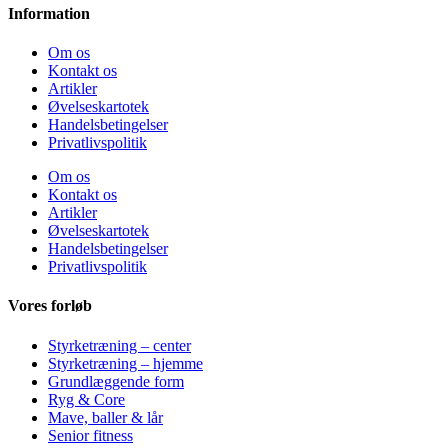
Information
Om os
Kontakt os
Artikler
Øvelseskartotek
Handelsbetingelser
Privatlivspolitik
Om os
Kontakt os
Artikler
Øvelseskartotek
Handelsbetingelser
Privatlivspolitik
Vores forløb
Styrketræning – center
Styrketræning – hjemme
Grundlæggende form
Ryg & Core
Mave, baller & lår
Senior fitness