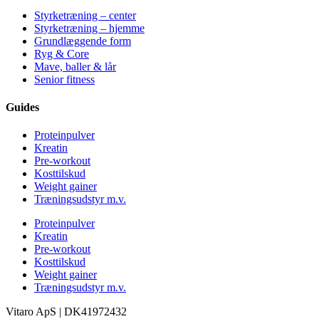
Styrketræning – center
Styrketræning – hjemme
Grundlæggende form
Ryg & Core
Mave, baller & lår
Senior fitness
Guides
Proteinpulver
Kreatin
Pre-workout
Kosttilskud
Weight gainer
Træningsudstyr m.v.
Proteinpulver
Kreatin
Pre-workout
Kosttilskud
Weight gainer
Træningsudstyr m.v.
Vitaro ApS |
DK
41972432