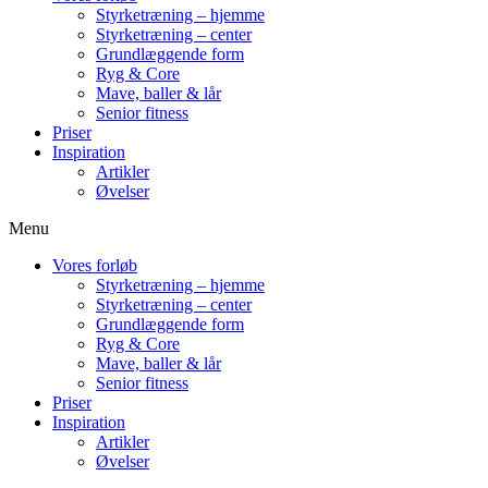
Styrketræning – hjemme
Styrketræning – center
Grundlæggende form
Ryg & Core
Mave, baller & lår
Senior fitness
Priser
Inspiration
Artikler
Øvelser
Menu
Vores forløb
Styrketræning – hjemme
Styrketræning – center
Grundlæggende form
Ryg & Core
Mave, baller & lår
Senior fitness
Priser
Inspiration
Artikler
Øvelser