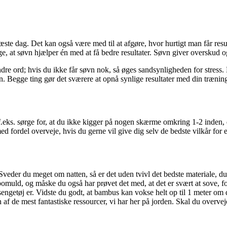
ste dag. Det kan også være med til at afgøre, hvor hurtigt man får resu
, at søvn hjælper én med at få bedre resultater. Søvn giver overskud o
e ord; hvis du ikke får søvn nok, så øges sandsynligheden for stress. Ni
øvn. Begge ting gør det sværere at opnå synlige resultater med din trænin
f.eks. sørge for, at du ikke kigger på nogen skærme omkring 1-2 inden, d
 fordel overveje, hvis du gerne vil give dig selv de bedste vilkår for 
 Sveder du meget om natten, så er det uden tvivl det bedste materiale, 
 bomuld, og måske du også har prøvet det med, at det er svært at sove, 
getøj er. Vidste du godt, at bambus kan vokse helt op til 1 meter om d
 af de mest fantastiske ressourcer, vi har her på jorden. Skal du overve