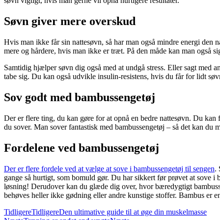
søvn vigtigt, hvis man gerne vil opnå hurtigere resultater.
Søvn giver mere overskud
Hvis man ikke får sin nattesøvn, så har man også mindre energi den næ
mere og hårdere, hvis man ikke er træt. På den måde kan man også sige
Samtidig hjælper søvn dig også med at undgå stress. Eller sagt med andr
tabe sig. Du kan også udvikle insulin-resistens, hvis du får for lidt s
Sov godt med bambussengetøj
Der er flere ting, du kan gøre for at opnå en bedre nattesøvn. Du kan 
du sover. Man sover fantastisk med bambussengetøj – så det kan du med
Fordelene ved bambussengetøj
Der er flere fordele ved at vælge at sove i bambussengetøj til sengen
.
gange så hurtigt, som bomuld gør. Du har sikkert før prøvet at sove i
løsning! Derudover kan du glæde dig over, hvor bæredygtigt bambussen
behøves heller ikke gødning eller andre kunstige stoffer. Bambus er en
Tidligere
Tidligere
Den ultimative guide til at øge din muskelmasse