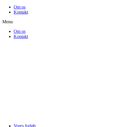
Videre
Om os
til
Kontakt
indhold
Menu
Om os
Kontakt
Vores forløb