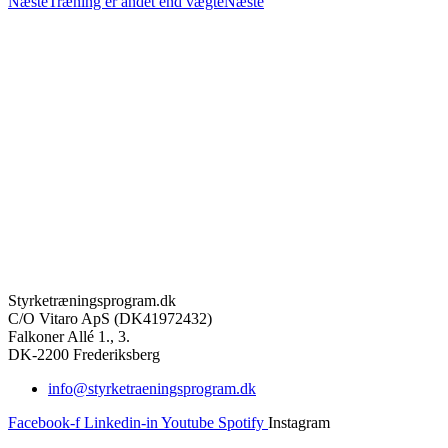
Næste
Træning er andet end vægte
Næste
Styrketræningsprogram.dk
C/O Vitaro ApS (DK41972432)
Falkoner Allé 1., 3.
DK-2200 Frederiksberg
info@styrketraeningsprogram.dk
Facebook-f
Linkedin-in
Youtube
Spotify
Instagram