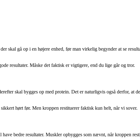
der skal gå op i en højere enhed, før man virkelig begynder at se resultat
ode resultater. Måske det faktisk er vigtigere, end du lige går og tror.
efter skal bygges op med protein. Det er naturligvis også derfor, at det
ikkert hørt før. Men kroppen restituerer faktisk kun helt, når vi sover.
al have bedre resultater. Muskler opbygges som nævnt, når kroppen restit