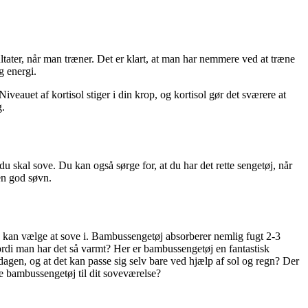
ltater, når man træner. Det er klart, at man har nemmere ved at træne
g energi.
veauet af kortisol stiger i din krop, og kortisol gør det sværere at
g.
u skal sove. Du kan også sørge for, at du har det rette sengetøj, når
en god søvn.
du kan vælge at sove i. Bambussengetøj absorberer nemlig fugt 2-3
fordi man har det så varmt? Her er bambussengetøj en fantastisk
agen, og at det kan passe sig selv bare ved hjælp af sol og regn? Der
je bambussengetøj til dit soveværelse?