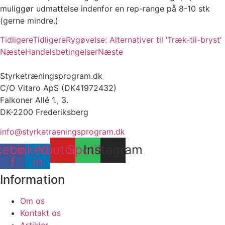
muliggør udmattelse indenfor en rep-range på 8-10 stk
(gerne mindre.)
Tidligere
Tidligere
Rygøvelse: Alternativer til ‘Træk-til-bryst’
Næste
Handelsbetingelser
Næste
Styrketræningsprogram.dk
C/O Vitaro ApS (DK41972432)
Falkoner Allé 1., 3.
DK-2200 Frederiksberg
info@styrketraeningsprogram.dk
cebook-
Linkedin-
Youtube
Spotify
Instagram
f
in
Information
Om os
Kontakt os