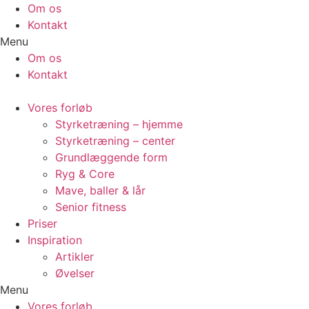
Videre
Om os
til
Kontakt
indhold
Menu
Om os
Kontakt
Vores forløb
Styrketræning – hjemme
Styrketræning – center
Grundlæggende form
Ryg & Core
Mave, baller & lår
Senior fitness
Priser
Inspiration
Artikler
Øvelser
Menu
Vores forløb