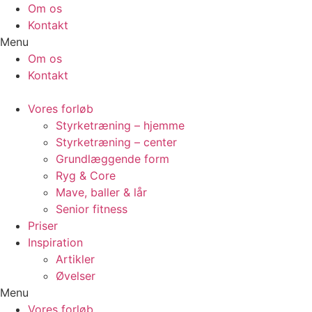
Videre
Om os
til
Kontakt
indhold
Menu
Om os
Kontakt
Vores forløb
Styrketræning – hjemme
Styrketræning – center
Grundlæggende form
Ryg & Core
Mave, baller & lår
Senior fitness
Priser
Inspiration
Artikler
Øvelser
Menu
Vores forløb