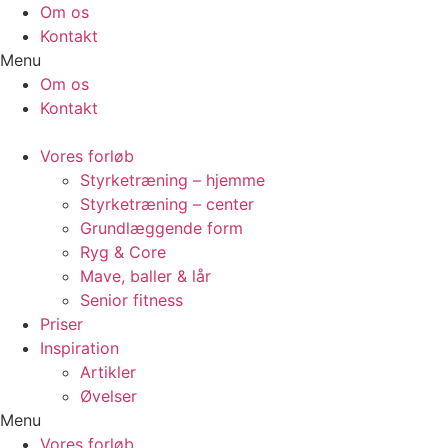
Videre
Om os
til
Kontakt
indhold
Menu
Om os
Kontakt
Vores forløb
Styrketræning – hjemme
Styrketræning – center
Grundlæggende form
Ryg & Core
Mave, baller & lår
Senior fitness
Priser
Inspiration
Artikler
Øvelser
Menu
Vores forløb