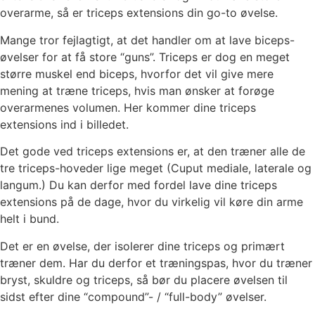
overarme, så er triceps extensions din go-to øvelse.
Mange tror fejlagtigt, at det handler om at lave biceps-
øvelser for at få store “guns”. Triceps er dog en meget
større muskel end biceps, hvorfor det vil give mere
mening at træne triceps, hvis man ønsker at forøge
overarmenes volumen. Her kommer dine triceps
extensions ind i billedet.
Det gode ved triceps extensions er, at den træner alle de
tre triceps-hoveder lige meget (Cuput mediale, laterale og
langum.) Du kan derfor med fordel lave dine triceps
extensions på de dage, hvor du virkelig vil køre din arme
helt i bund.
Det er en øvelse, der isolerer dine triceps og primært
træner dem. Har du derfor et træningspas, hvor du træner
bryst, skuldre og triceps, så bør du placere øvelsen til
sidst efter dine “compound”- / “full-body” øvelser.