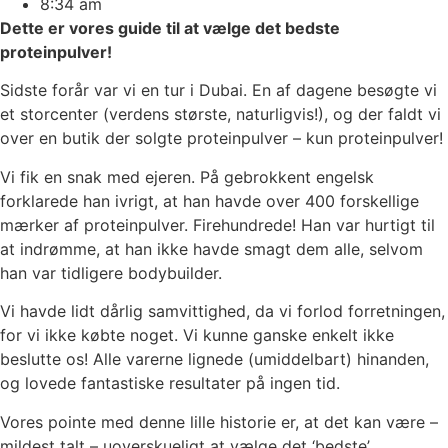
8:34 am
Dette er vores guide til at vælge det bedste
proteinpulver!
Sidste forår var vi en tur i Dubai. En af dagene besøgte vi
et storcenter (verdens største, naturligvis!), og der faldt vi
over en butik der solgte proteinpulver – kun proteinpulver!
Vi fik en snak med ejeren. På gebrokkent engelsk
forklarede han ivrigt, at han havde over 400 forskellige
mærker af proteinpulver. Firehundrede! Han var hurtigt til
at indrømme, at han ikke havde smagt dem alle, selvom
han var tidligere bodybuilder.
Vi havde lidt dårlig samvittighed, da vi forlod forretningen,
for vi ikke købte noget. Vi kunne ganske enkelt ikke
beslutte os! Alle varerne lignede (umiddelbart) hinanden,
og lovede fantastiske resultater på ingen tid.
Vores pointe med denne lille historie er, at det kan være –
mildest talt – uoverskueligt at vælge det ‘bedste’