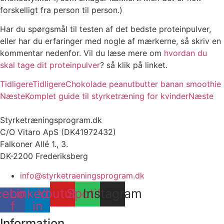
forskelligt fra person til person.)
Har du spørgsmål til testen af det bedste proteinpulver,
eller har du erfaringer med nogle af mærkerne, så skriv en
kommentar nedenfor. Vil du læse mere om
hvordan du
skal tage dit proteinpulver
? så klik på linket.
Tidligere
Tidligere
Chokolade peanutbutter banan smoothie
Næste
Komplet guide til styrketræning for kvinder
Næste
Styrketræningsprogram.dk
C/O Vitaro ApS (DK41972432)
Falkoner Allé 1., 3.
DK-2200 Frederiksberg
info@styrketraeningsprogram.dk
cebook-
Linkedin-
Youtube
Spotify
Instagram
f
in
Information