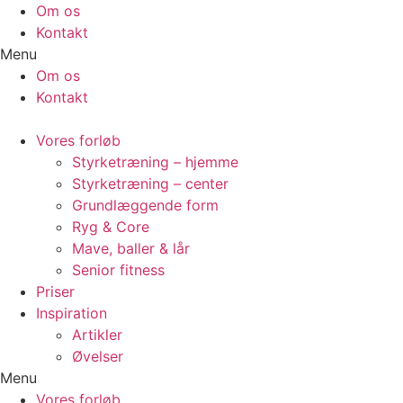
Videre
Om os
til
Kontakt
indhold
Menu
Om os
Kontakt
Vores forløb
Styrketræning – hjemme
Styrketræning – center
Grundlæggende form
Ryg & Core
Mave, baller & lår
Senior fitness
Priser
Inspiration
Artikler
Øvelser
Menu
Vores forløb