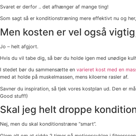
Svaret er derfor .. det afhænger af mange ting!
Som sagt så er konditionstræning mere effektivt nu og her,
Men kosten er vel også vigtig,
Jo – helt afgjort.
Hvis du vil tabe dig, så bør du holde igen med unødige kul
I stedet bør du sammensætte en
varieret kost med en mas
med at holde på muskelmassen, mens kiloerne rasler af.
Savner du inspiration, så tjek vores kostplan ud. Den er må
Good stuff!)
Skal jeg helt droppe kondition
Nej, men du skal konditionstræne “smart”.
Glem alt om at sidde 2 timer på motionscyklen i fitnesscen