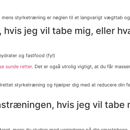
 mens styrketræning er nøglen til et langvarigt vægttab og
 hvis jeg vil tabe mig, eller h
hydrater og fastfood (fy!)
se sunde retter
. Det er også utrolig vigtigt, at du får mass
lrettet styrketræning og hjælper dig med at reducere din fed
stræningen, hvis jeg vil tabe 
teret, mens du sludrer med veninderne på din smartphone. (