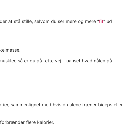
er at stå stille, selvom du ser mere og mere “
fit
” ud i
skelmasse.
uskler, så er du på rette vej – uanset hvad nålen på
orier, sammenlignet med hvis du alene træner biceps eller
orbrænder flere kalorier.