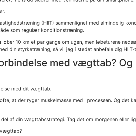
er.
hastighedstræning (HIIT) sammenlignet med almindelig kond
åde som regulær konditionstræning.
is du løber 10 km et par gange om ugen, men løbeturene ne
d din styrketræning, så vil jeg i stedet anbefale dig HIIT-
 forbindelse med vægttab? Og 
ndelse med dit vægttab.
fte, at der ryger muskelmasse med i processen. Og det kan
 del af din vægttabsstrategi. Tag det om morgenen eller lig
d vægttab?