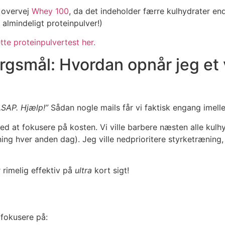
å overvej
Whey 100
, da det indeholder færre kulhydrater e
almindeligt proteinpulver!)
tte proteinpulvertest her.
ørgsmål: Hvordan opnår jeg et
 ASAP. Hjælp!”
Sådan nogle mails får vi faktisk engang imell
 med at fokusere på kosten. Vi ville barbere næsten alle kul
ing hver anden dag). Jeg ville nedprioritere styrketræning,
 rimelig effektiv på
ultra
kort sigt!
fokusere på: