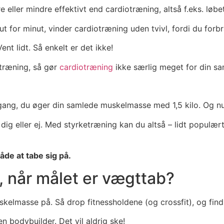
 eller mindre effektivt end cardiotræning, altså f.eks. løb
for minut, vinder cardiotræning uden tvivl, fordi du forbr
ent lidt. Så enkelt er det ikke!
etræning, så gør
cardiotræning
ikke særlig meget for din s
gang, du øger din samlede muskelmasse med 1,5 kilo. Og nu 
ig eller ej. Med styrketræning kan du altså – lidt populært
åde at tabe sig på.
, når målet er vægttab?
lmasse på. Så drop fitnessholdene (og crossfit), og find 
n bodybuilder. Det vil aldrig ske!