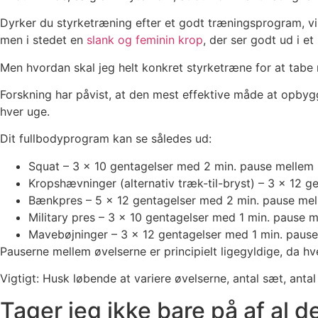
Dyrker du styrketræning efter et godt træningsprogram, v
men i stedet en
slank og feminin krop
, der ser godt ud i et
Men hvordan skal jeg helt konkret styrketræne for at tabe
Forskning har påvist, at den mest effektive måde at opby
hver uge.
Dit fullbodyprogram kan se således ud:
Squat – 3 x 10 gentagelser med 2 min. pause mellem
Kropshævninger (alternativ træk-til-bryst) – 3 x 12 
Bænkpres – 5 x 12 gentagelser med 2 min. pause mel
Military pres – 3 x 10 gentagelser med 1 min. pause 
Mavebøjninger – 3 x 12 gentagelser med 1 min. pause
Pauserne mellem øvelserne er principielt ligegyldige, da hv
Vigtigt: Husk løbende at variere øvelserne, antal sæt, anta
Tager jeg ikke bare på af al 