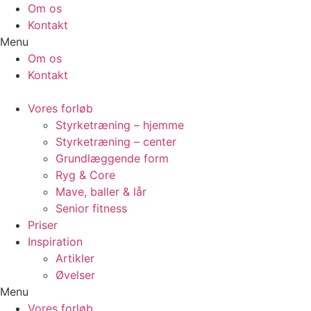
Videre
Om os
til
Kontakt
indhold
Menu
Om os
Kontakt
Vores forløb
Styrketræning – hjemme
Styrketræning – center
Grundlæggende form
Ryg & Core
Mave, baller & lår
Senior fitness
Priser
Inspiration
Artikler
Øvelser
Menu
Vores forløb