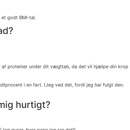
 et godt BMI-tal.
vad?
er af proteiner under dit vægttab, da det vil hjælpe din krop
tprocent i en fart. (Jeg ved det, fordi jeg har fulgt den.
mig hurtigt?
Jeg gyser, hver gang jeg ser det!)