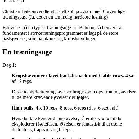
muskler på.
Christian Bale anvendte et 3-delt splitprogram med 6 ugentlige
træningspas. (Ja, det er en temmelig hardcore løsning)
Før vi ser på en typisk træningsuge for Batman, så bemærk at
fundamentet i styrketræningsprogrammet er lagt på de store
basisøvelser, som bænkpres og kropshævninger.
En træningsuge
Dag 1:
Kropshævninger lavet back-to-back med Cable rows.
4 sæt
af 12 reps.
Disse to styrketræningsøvelser bruges som opvarmningsøvelser
til de mere krævende øvelser der følger.
High pulls.
4 x 10 reps, 8 reps, 6 reps (dvs. 6 sæt i alt)
Hvis du ikke kender denne øvelse, så er det vigtigt at du
eksploderer i løftefasen. Øvelsen er fantastisk til at træne
deltoideus, trapezius og biceps.