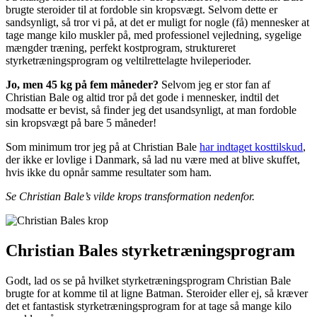
brugte steroider til at fordoble sin kropsvægt. Selvom dette er
sandsynligt, så tror vi på, at det er muligt for nogle (få) mennesker at
tage mange kilo muskler på, med professionel vejledning, sygelige
mængder træning, perfekt kostprogram, struktureret
styrketræningsprogram og veltilrettelagte hvileperioder.
Jo, men 45 kg på fem måneder?
Selvom jeg er stor fan af
Christian Bale og altid tror på det gode i mennesker, indtil det
modsatte er bevist, så finder jeg det usandsynligt, at man fordoble
sin kropsvægt på bare 5 måneder!
Som minimum tror jeg på at Christian Bale
har indtaget kosttilskud
,
der ikke er lovlige i Danmark, så lad nu være med at blive skuffet,
hvis ikke du opnår samme resultater som ham.
Se Christian Bale’s vilde krops transformation nedenfor.
Christian Bales styrketræningsprogram
Godt, lad os se på hvilket styrketræningsprogram Christian Bale
brugte for at komme til at ligne Batman. Steroider eller ej, så kræver
det et fantastisk styrketræningsprogram for at tage så mange kilo