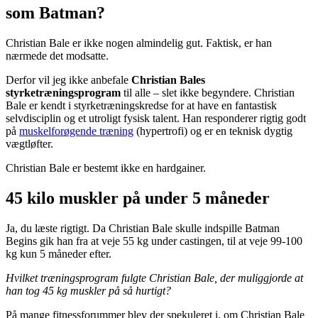
som Batman?
Christian Bale er ikke nogen almindelig gut. Faktisk, er han
nærmede det modsatte.
Derfor vil jeg ikke anbefale
Christian Bales
styrketræningsprogram
til alle – slet ikke begyndere. Christian
Bale er kendt i styrketræningskredse for at have en fantastisk
selvdisciplin og et utroligt fysisk talent. Han responderer rigtig godt
på
muskelforøgende træning
(hypertrofi) og er en teknisk dygtig
vægtløfter.
Christian Bale er bestemt ikke en hardgainer.
45 kilo muskler på under 5 måneder
Ja, du læste rigtigt. Da Christian Bale skulle indspille Batman
Begins gik han fra at veje 55 kg under castingen, til at veje 99-100
kg kun 5 måneder efter.
Hvilket træningsprogram fulgte Christian Bale, der muliggjorde at
han tog 45 kg muskler på så hurtigt?
På mange fitnessforummer blev der spekuleret i, om Christian Bale