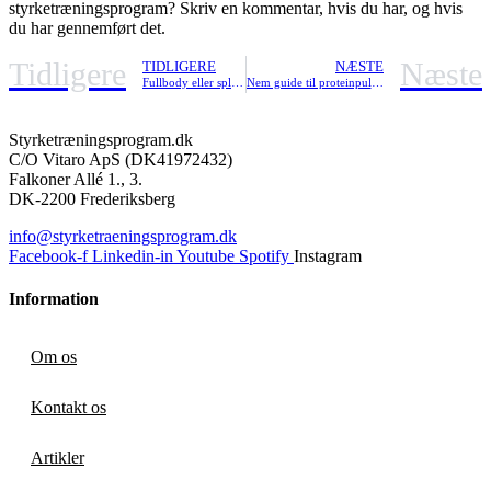
styrketræningsprogram? Skriv en kommentar, hvis du har, og hvis
du har gennemført det.
Tidligere
Næste
TIDLIGERE
NÆSTE
Fullbody eller split program?
Nem guide til proteinpulver
Styrketræningsprogram.dk
C/O Vitaro ApS (DK41972432)
Falkoner Allé 1., 3.
DK-2200 Frederiksberg
info@styrketraeningsprogram.dk
Facebook-f
Linkedin-in
Youtube
Spotify
Instagram
Information
Om os
Kontakt os
Artikler