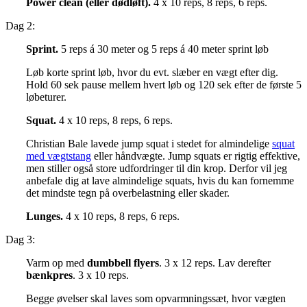
Power clean (eller dødløft).
4 x 10 reps, 8 reps, 6 reps.
Dag 2:
Sprint.
5 reps á 30 meter og 5 reps á 40 meter sprint løb
Løb korte sprint løb, hvor du evt. slæber en vægt efter dig.
Hold 60 sek pause mellem hvert løb og 120 sek efter de første 5
løbeturer.
Squat.
4 x 10 reps, 8 reps, 6 reps.
Christian Bale lavede jump squat i stedet for almindelige
squat
med vægtstang
eller håndvægte. Jump squats er rigtig effektive,
men stiller også store udfordringer til din krop. Derfor vil jeg
anbefale dig at lave almindelige squats, hvis du kan fornemme
det mindste tegn på overbelastning eller skader.
Lunges.
4 x 10 reps, 8 reps, 6 reps.
Dag 3:
Varm op med
dumbbell flyers
. 3 x 12 reps. Lav derefter
bænkpres
. 3 x 10 reps.
Begge øvelser skal laves som opvarmningssæt, hvor vægten