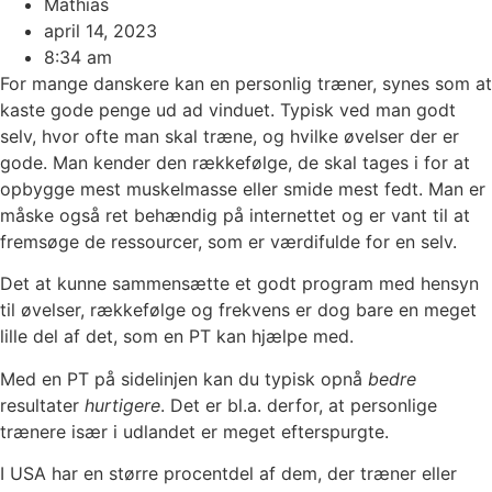
Mathias
april 14, 2023
8:34 am
For mange danskere kan en personlig træner, synes som at
kaste gode penge ud ad vinduet. Typisk ved man godt
selv, hvor ofte man skal træne, og hvilke øvelser der er
gode. Man kender den rækkefølge, de skal tages i for at
opbygge mest muskelmasse eller smide mest fedt. Man er
måske også ret behændig på internettet og er vant til at
fremsøge de ressourcer, som er værdifulde for en selv.
Det at kunne sammensætte et godt program med hensyn
til øvelser, rækkefølge og frekvens er dog bare en meget
lille del af det, som en PT kan hjælpe med.
Med en PT på sidelinjen kan du typisk opnå
bedre
resultater
hurtigere
. Det er bl.a. derfor, at personlige
trænere især i udlandet er meget efterspurgte.
I USA har en større procentdel af dem, der træner eller