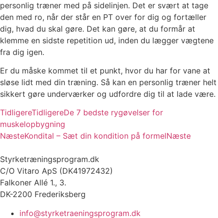
personlig træner med på sidelinjen. Det er svært at tage
den med ro, når der står en PT over for dig og fortæller
dig, hvad du skal gøre. Det kan gøre, at du formår at
klemme en sidste repetition ud, inden du lægger vægtene
fra dig igen.
Er du måske kommet til et punkt, hvor du har for vane at
sløse lidt med din træning. Så kan en personlig træner helt
sikkert gøre underværker og udfordre dig til at lade være.
Tidligere
Tidligere
De 7 bedste rygøvelser for
muskelopbygning
Næste
Kondital – Sæt din kondition på formel
Næste
Styrketræningsprogram.dk
C/O Vitaro ApS (DK41972432)
Falkoner Allé 1., 3.
DK-2200 Frederiksberg
info@styrketraeningsprogram.dk