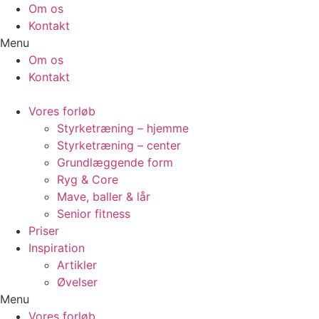
Videre
Om os
til
Kontakt
indhold
Menu
Om os
Kontakt
Vores forløb
Styrketræning – hjemme
Styrketræning – center
Grundlæggende form
Ryg & Core
Mave, baller & lår
Senior fitness
Priser
Inspiration
Artikler
Øvelser
Menu
Vores forløb