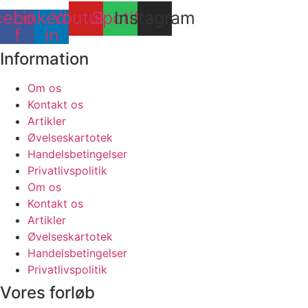
cebook-
Linkedin-
Youtube
Spotify
Instagram
f
in
Information
Om os
Kontakt os
Artikler
Øvelseskartotek
Handelsbetingelser
Privatlivspolitik
Om os
Kontakt os
Artikler
Øvelseskartotek
Handelsbetingelser
Privatlivspolitik
Vores forløb