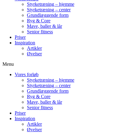
Styrketræning – hjemme
Styrketræning – center
Grundlæggende form
Ryg & Core
Mave, baller & lår
Senior fitness
Priser
Inspiration
Artikler
Øvelser
Menu
Vores forløb
Styrketræning – hjemme
Styrketræning – center
Grundlæggende form
Ryg & Core
Mave, baller & lår
Senior fitness
Priser
Inspiration
Artikler
Øvelser