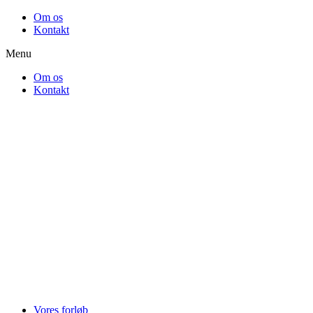
Videre
Om os
til
Kontakt
indhold
Menu
Om os
Kontakt
Vores forløb