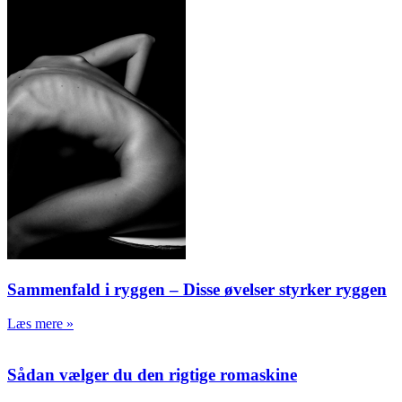
Sammenfald i ryggen – Disse øvelser styrker ryggen
Læs mere »
Sådan vælger du den rigtige romaskine