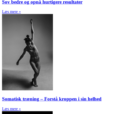
Sov bedre og opnå hurtigere resultater
Læs mere »
Somatisk træning – Forstå kroppen i sin helhed
Læs mere »